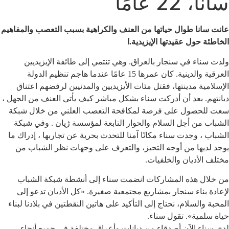
سانا، 22 عامًا
عانت سانا طوال حياتها من العنف والكراهية بسبب التعصب والمفاهيم
الخاطئة حول عقيدتها الإيزيدية.ا
ولدت سناء في سنجار بالعراق. وهي تنتمي إلى طائفة الإيزيديين
العرقية والدينية. كان عمرها 15 عامًا عندما هاجم تنظيم الدولة
الإسلامية مدينتها، فقتل مئات الأيزيديين والمدنيين لرفضهم اعتناق
ديانتهم. بعد أن أدركت سناء بشكل مباشر كيف يأتي العنف من الجهل ،
سعت للحصول على فرصة لمكافحة التعصب العلني من خلال شبكة
الشباب من أجل السلام والحوار التابعة لمؤسسة ژيان . وفي شبكة
الشباب ، وجدت سناء مكانًا آمنا للتحدث بحرية عن تجاربها ، إدراك ما
يوجد لديها من أوجه التحيز، والتعرف على وجهات نظر الشباب من
مختلف الأديان والخلفيات.
من خلال هذه المشاركات انضمت سناء إلى أنشطة شبكة الشباب
لإعادة بناء سنجار بمشاريع مجتمعية صغيرة. «كل الأديان تدعو إلى
المحبة والسلام، نحتاج إلى التأكيد على هاتين النقطتين في بلادنا لبناء
حياة سلمية». تقول سناء.
لدى سناء الآن أصدقاء من ديانات وأعراق مختلفة في جميع أنحاء